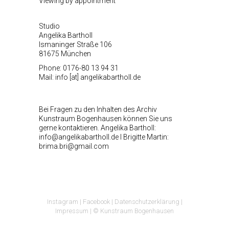
Viewing by appointment
Studio
Angelika Bartholl
Ismaninger Straße 106
81675 München
Phone: 0176-80 13 94 31
Mail: info [at] angelikabartholl.de
Bei Fragen zu den Inhalten des Archiv
Kunstraum Bogenhausen können Sie uns
gerne kontaktieren. Angelika Bartholl:
info@angelikabartholl.de I Brigitte Martin:
brima.bri@gmail.com
I
nstagram
|
Facebook
|
Datenschutzerklärung
|
Impressum
| © Kunstraum Bogenhausen